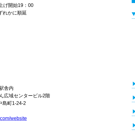
上げ開始19：00
いずれかに順延
蘭駅舎内
らん広域センタービル2階
1-24-2
e.com/website