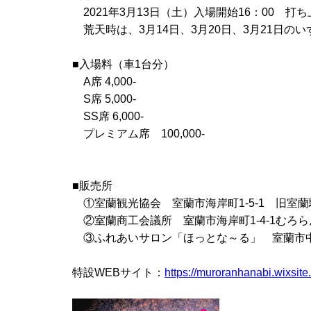
2021年3月13日（土）入場開始16：00 打ち
荒天時は、3月14日、3月20日、3月21日の
■入場料（車1台分）
A席 4,000-
S席 5,000-
SS席 6,000-
プレミアム席 100,000-
■販売所
①室蘭観光協会 室蘭市海岸町1-5-1 旧室
②室蘭商工会議所 室蘭市海岸町1-4-1むろ
③ふれあいサロン「ほっとな～る」 室蘭市中島町
特設WEBサイト：
https://muroranhanabi.wixsit