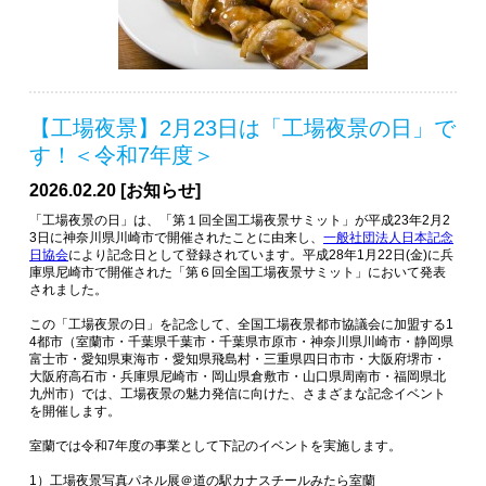
【工場夜景】2月23日は「工場夜景の日」で
す！＜令和7年度＞
2026.02.20 [お知らせ]
「工場夜景の日」は、「第１回全国工場夜景サミット」が平成23年2月2
3日に神奈川県川崎市で開催されたことに由来し、
一般社団法人日本記念
日協会
により記念日として登録されています。平成28年1月22日(金)に兵
庫県尼崎市で開催された「第６回全国工場夜景サミット」において発表
されました。
この「工場夜景の日」を記念して、全国工場夜景都市協議会に加盟する1
4都市（室蘭市・千葉県千葉市・千葉県市原市・神奈川県川崎市・静岡県
富士市・愛知県東海市・愛知県飛島村・三重県四日市市・大阪府堺市・
大阪府高石市・兵庫県尼崎市・岡山県倉敷市・山口県周南市・福岡県北
九州市）では、工場夜景の魅力発信に向けた、さまざまな記念イベント
を開催します。
室蘭では令和7年度の事業として下記のイベントを実施します。
1）工場夜景写真パネル展＠道の駅カナスチールみたら室蘭