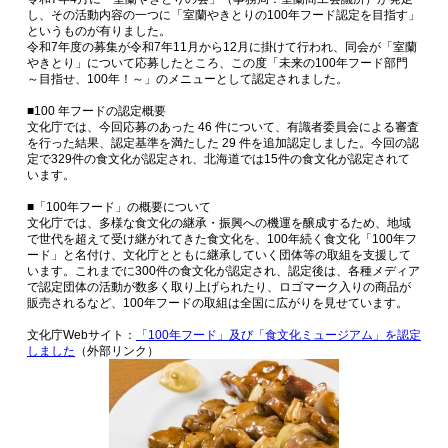
し、その活動内容の一つに「室蘭やきとりの100年フード認定を目指す」
というものが有りました。
令和7年度の募集が令和7年11月から12月に掛けて行われ、同会が「室蘭
やきとり」について応募したところ、この度「未来の100年フード部門
～目指せ、100年！～」のメニューとして認定されました。
■100 年フードの認定概要
文化庁では、今回応募のあった 46 件について、有識者委員会による審査
を行った結果、認定基準を満たした 29 件を追加認定しました。今回の認
定で329件の食文化が認定され、北海道では15件の食文化が認定されて
います。
■「100年フード」の概要について
文化庁では、多様な食文化の継承・振興への機運を醸成するため、地域
で世代を超えて受け継がれてきた食文化を、100年続く食文化「100年フ
ード」と名付け、文化庁とともに継承していく団体等の取組を支援して
います。これまでに300件の食文化が認定され、認定後は、各種メディア
で認定団体の活動が数多く取り上げられたり、ロゴマーク入りの商品が
販売されるなど、100年フードの取組は全国に広がりを見せています。
文化庁Webサイト：
「100年フード」及び「食文化ミュージアム」を認定
しました
（外部リンク）