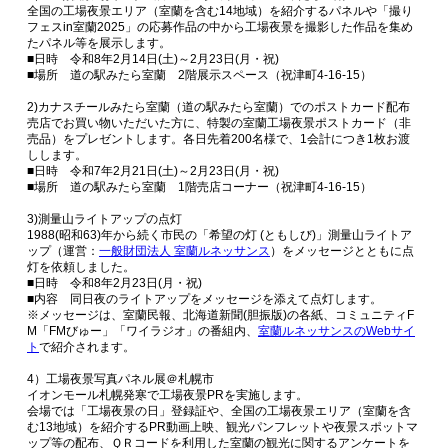
全国の工場夜景エリア（室蘭を含む14地域）を紹介するパネルや「撮り
フェスin室蘭2025」の応募作品の中から工場夜景を撮影した作品を集め
たパネル等を展示します。
■日時 令和8年2月14日(土)～2月23日(月・祝)
■場所 道の駅みたら室蘭 2階展示スペース（祝津町4-16-15）
2)カナスチールみたら室蘭（道の駅みたら室蘭）でのポストカード配布
売店でお買い物いただいた方に、特製の室蘭工場夜景ポストカード（非
売品）をプレゼントします。各日先着200名様で、1会計につき1枚お渡
しします。
■日時 令和7年2月21日(土)～2月23日(月・祝)
■場所 道の駅みたら室蘭 1階売店コーナー（祝津町4-16-15）
3)測量山ライトアップの点灯
1988(昭和63)年から続く市民の「希望の灯 (ともしび)」測量山ライトア
ップ（運営：
一般財団法人 室蘭ルネッサンス
）をメッセージとともに点
灯を依頼しました。
■日時 令和8年2月23日(月・祝)
■内容 同日夜のライトアップをメッセージを添えて点灯します。
※メッセージは、室蘭民報、北海道新聞(胆振版)の各紙、コミュニティF
M「FMびゅー」「ワイラジオ」の番組内、
室蘭ルネッサンスのWebサイ
ト
で紹介されます。
4）工場夜景写真パネル展＠札幌市
イオンモール札幌発寒で工場夜景PRを実施します。
会場では「工場夜景の日」登録証や、全国の工場夜景エリア（室蘭を含
む13地域）を紹介するPR動画上映、観光パンフレットや夜景スポットマ
ップ等の配布、ＱＲコードを利用した室蘭の観光に関するアンケートを