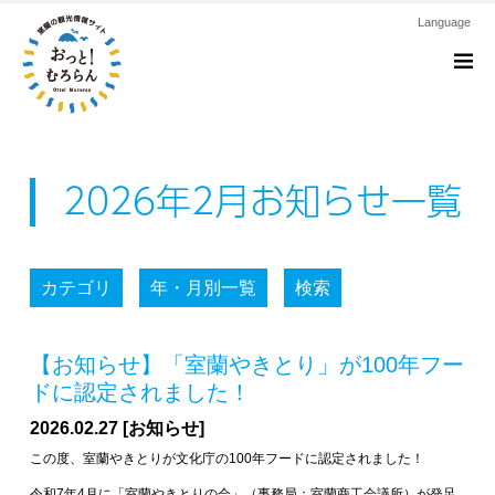
Language
M
2026年2月お知らせ一覧
カテゴリ
年・月別一覧
検索
【お知らせ】「室蘭やきとり」が100年フー
ドに認定されました！
2026.02.27 [お知らせ]
この度、室蘭やきとりが文化庁の100年フードに認定されました！
令和7年4月に「室蘭やきとりの会」（事務局：室蘭商工会議所）が発足