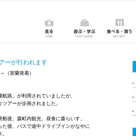
アーが行われます
分～（室蘭発着）
蘭航路」が利用されていましたが、
りツアーが企画されました。
乗船後、森町内観光、昼食に森らいす、
った後、バスで途中ドライブインかなやに
ス。