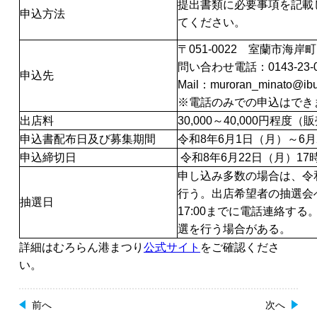
提出書類に必要事項を記載し
申込方法
てください。
〒051-0022 室蘭市海岸
問い合わせ電話：0143-23-
申込先
Mail：muroran_minato@ibur
※電話のみでの申込はでき
出店料
30,000～40,000円
申込書配布日及び募集期間
令和8年6月1日（月）～6
申込締切日
令和8年6月22日（月）17
申し込み多数の場合は、令和
行う。出店希望者の抽選会
抽選日
17:00までに電話連絡す
選を行う場合がある。
詳細はむろらん港まつり
公式サイト
をご確認くださ
い。
前へ
次へ