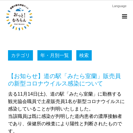
Language
M
カテゴリ
年・月別一覧
検索
【お知らせ】道の駅「みたら室蘭」販売員
の新型コロナウイルス感染について
去る11月14日(土)、道の駅「みたら室蘭」に勤務する
観光協会職員で土産販売員1名が新型コロナウイルスに
感染していることが判明いたしました。
当該職員は既に感染が判明した道内患者の濃厚接触者
であり、保健所の検査により陽性と判断されたもので
す。