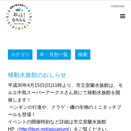
Language
M
カテゴリ
年・月別一覧
検索
移動水族館のおしらせ
平成30年4月15日(日)11時より、市立室蘭水族館は、モ
ルエ中島スーパーアークスさん前にて移動水族館を開
催します！
ペンギンの行進や、クラゲ・磯の生物のミニタッチプ
ールも登場！
イベントの開催時刻など詳細は市立室蘭水族館
HP（
http://iburi.net/aquarium/
）をご覧ください。