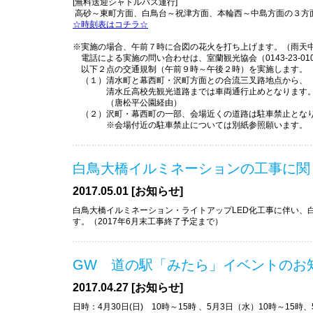
[無料送迎シャトルバス運行]
高砂～東町方面、白鳥台～祝津方面、本輪西～中島方面の３方
☆時刻表はコチラ☆
※実施の場合、午前７時に合図の花火を打ち上げます。（雨天
電話による実施の問い合わせは、室蘭観光協会（0143-23-01
以下２点の交通規制（午前９時～午後２時）を実施します。
（１）清水町と幕西町・沢町方面との合流三叉路地点から、
清水丘高校先観光道路までは車両通行止めとなります
（唐松平公園経由）
（２）沢町・幕西町の一部、会場近くの道路は駐車禁止とな
※会場付近の駐車禁止については別紙参照願います。
白鳥大橋イルミネーションの工事に関
2017.05.01 [お知らせ]
白鳥大橋イルミネーション・ライトアップLED化工事に伴い、
す。（2017年6月末工事終了予定まで）
GW 道の駅「みたら」イベントのお
2017.04.27 [お知らせ]
日時：4月30日(日) 10時～15時 、5月3日（水）10時～15時