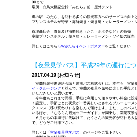
00まで
場所：白鳥大橋記念館「みたら」前 屋外テント
道の駅「みたら」を訪れる多くの観光客方へのサービスの向上
プリンスホテルが野菜・海鮮焼き・焼き鳥・カレーラーメン・
祝津商店会：野菜及び海鮮焼き（たこ・ホタテなど）の販売
室蘭プリンスホテル：焼き鳥・カレーラーメン・ソイ飯の販売
詳しくはこちら
GWみたらイベントポスター
をご覧ください
【夜景見学バス】平成29年の運行につ
2017.04.19 [お知らせ]
室蘭観光推進連絡会議と道南バス株式会社は、本年も「室蘭
イトクルージング
と並んで、室蘭の夜景を気軽に楽しむ手段と
いただきたいと思います。
今年度もこれまで同様、手軽に利用して頂きやすい料金に設定
く設定し、季節ごとに夜景が一番美しいとされるブルーモーメ
クエンス（移り変わり）を楽しんで頂けます。また、このバス
いるほか、「むろらん観光ツアーガイド」が同乗し、室蘭夜景
６月からの本運行に先駆けて、たくさんの観光客が訪れる大
で、どうぞご利用下さい。
詳しくは
「室蘭夜景見学バス」
のページをご覧下さい。