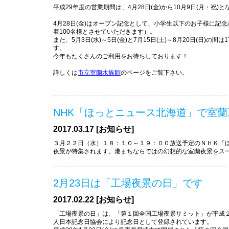
平成29年度の営業期間は、
4月28日(金)から10月9日(月・祝)
と
4月28日(金)はオープン記念として、小学生以下のお子様に記
着100名様とさせていただきます）。
また、5月3日(水)～5日(金)と7月15日(土)～8月20日(日)の間
す。
今年もたくさんのご利用をお待ちしております！
詳しくは
市立室蘭水族館
のページをご覧下さい。
NHK「ほっとニュース北海道」で室
2017.03.17 [お知らせ]
３月２２日（水）１８：１０～１９：００放送予定のＮＨＫ「ほ
夜景が特集されます。港まちならではの幻想的な室蘭夜景をス
2月23日は「工場夜景の日」です
2017.02.22 [お知らせ]
「工場夜景の日」は、「第１回全国工場夜景サミット」が平成
人日本記念日協会により記念日として登録されています。