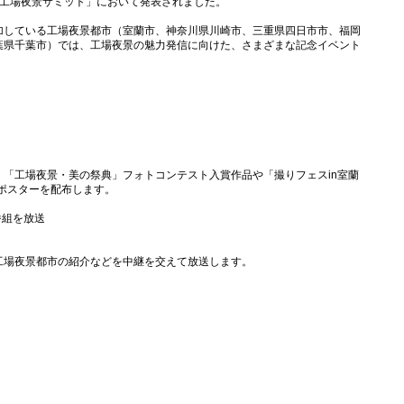
全国工場夜景サミット」において発表されました。
加している工場夜景都市（室蘭市、神奈川県川崎市、三重県四日市市、福岡
葉県千葉市）では、工場夜景の魅力発信に向けた、さまざまな記念イベント
「工場夜景・美の祭典」フォトコンテスト入賞作品や「撮りフェスin室蘭
光ポスターを配布します。
番組を放送
工場夜景都市の紹介などを中継を交えて放送します。