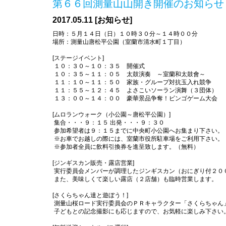
第６６回測量山山開き開催のお知らせ
2017.05.11 [お知らせ]
日時：５月１４日（日）１０時３０分～１４時００分
場所：測量山唐松平公園（室蘭市清水町１丁目）
[ステージイベント]
１０：３０～１０：３５ 開催式
１０：３５～１１：０５ 太鼓演奏 ～室蘭和太鼓會～
１１：１０～１１：５０ 家族・グループ対抗玉入れ競争
１１：５５～１２：４５ よさこいソーラン演舞（３団体）
１３：００～１４：００ 豪華景品争奪！ビンゴゲーム大会
[ムロランウォーク（小公園～唐松平公園）]
集合・・・９：１５ 出発・・・９：３０
参加希望者は９：１５までに中央町小公園へお集まり下さい。
※お車でお越しの際には、室蘭市役所駐車場をご利用下さい。
※参加者全員に飲料引換券を進呈致します。（無料）
[ジンギスカン販売・露店営業]
実行委員会メンバーが調理したジンギスカン（おにぎり付２０
また、美味しくて楽しい露店（２店舗）も臨時営業します。
[さくらちゃん達と遊ぼう！]
測量山桜ロード実行委員会のＰＲキャラクター「さくらちゃん
子どもとの記念撮影にも応じますので、お気軽に楽しみ下さい