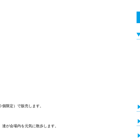
０個限定）で販売します。
」達が会場内を元気に散歩します。
。