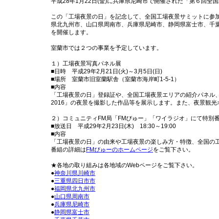
平成28年1月22日(金)に兵庫県尼崎市で開催された「第６回
この「工場夜景の日」を記念して、全国工場夜景サミットに参
県北九州市、山口県周南市、兵庫県尼崎市、静岡県富士市、千
を開催します。
室蘭市では２つの事業を予定しています。
１）工場夜景写真パネル展
■日時 平成29年2月21日(火)～3月5日(日)
■場所 室蘭市旧室蘭駅舎（室蘭市海岸町1-5-1）
■内容
「工場夜景の日」登録証や、全国工場夜景エリアの紹介パネル、
2016」の夜景を撮影した作品等を展示します。また、夜景観
２）コミュニティFM局「FMびゅー」「ワイラジオ」にて特別
■放送日 平成29年2月23日(木) 18:30～19:00
■内容
「工場夜景の日」の由来や工場夜景の楽しみ方・特徴、全国の
番組の詳細は
FMびゅーのホームページ
をご覧下さい。
★各地の取り組みは各地域のWebページをご覧下さい。
●
神奈川県川崎市
●
三重県四日市市
●
福岡県北九州市
●
山口県周南市
●
兵庫県尼崎市
●
静岡県富士市