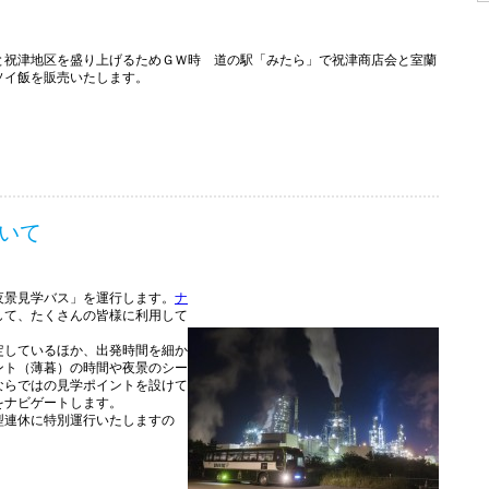
と祝津地区を盛り上げるためＧＷ時 道の駅「みたら」で祝津商店会と室蘭
ソイ飯を販売いたします。
いて
夜景見学バス」を運行します。
ナ
して、たくさんの皆様に利用して
しているほか、出発時間を細か
ント（薄暮）の時間や夜景のシー
ならではの見学ポイントを設けて
をナビゲートします。
型連休に特別運行いたしますの