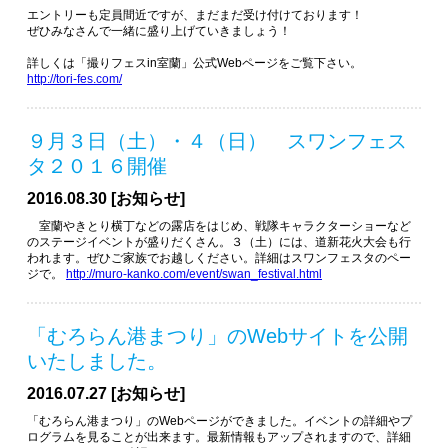
エントリーも定員間近ですが、まだまだ受け付けております！
ぜひみなさんで一緒に盛り上げていきましょう！
詳しくは「撮りフェスin室蘭」公式Webページをご覧下さい。
http://tori-fes.com/
９月３日（土）・４（日） スワンフェス
タ２０１６開催
2016.08.30 [お知らせ]
室蘭やきとり横丁などの露店をはじめ、戦隊キャラクターショーなど
のステージイベントが盛りだくさん。３（土）には、道新花火大会も行
われます。ぜひご家族でお越しください。詳細はスワンフェスタのペー
ジで。
http://muro-kanko.com/event/swan_festival.html
「むろらん港まつり」のWebサイトを公開
いたしました。
2016.07.27 [お知らせ]
「むろらん港まつり」のWebページができました。イベントの詳細やプ
ログラムを見ることが出来ます。最新情報もアップされますので、詳細