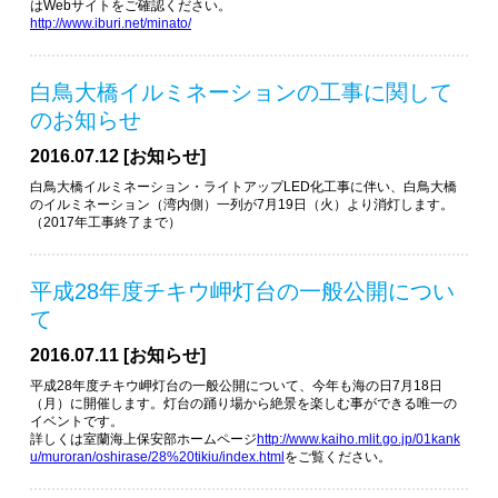
はWebサイトをご確認ください。
http://www.iburi.net/minato/
白鳥大橋イルミネーションの工事に関して
のお知らせ
2016.07.12 [お知らせ]
白鳥大橋イルミネーション・ライトアップLED化工事に伴い、白鳥大橋
のイルミネーション（湾内側）一列が7月19日（火）より消灯します。
（2017年工事終了まで）
平成28年度チキウ岬灯台の一般公開につい
て
2016.07.11 [お知らせ]
平成28年度チキウ岬灯台の一般公開について、今年も海の日7月18日
（月）に開催します。灯台の踊り場から絶景を楽しむ事ができる唯一の
イベントです。
詳しくは室蘭海上保安部ホームページ
http://www.kaiho.mlit.go.jp/01kank
u/muroran/oshirase/28%20tikiu/index.html
をご覧ください。