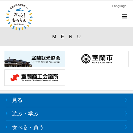
Language
M
M E N U
見る
遊ぶ・学ぶ
食べる・買う